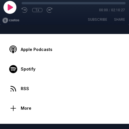
1x
00:00
/
02:10:27
SUBSCRIBE
SHARE
Apple Podcasts
Spotify
RSS
More