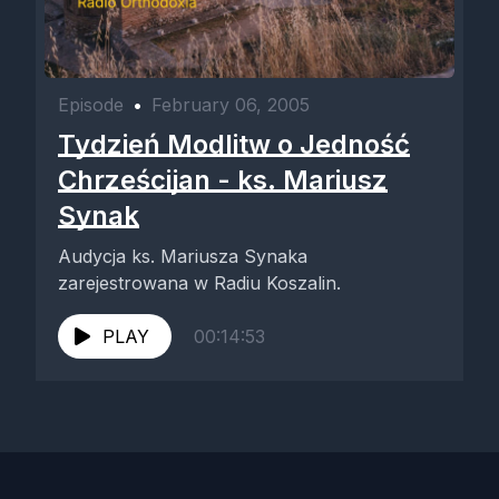
Episode
•
February 06, 2005
Tydzień Modlitw o Jedność
Chrześcijan - ks. Mariusz
Synak
Audycja ks. Mariusza Synaka
zarejestrowana w Radiu Koszalin.
PLAY
00:14:53