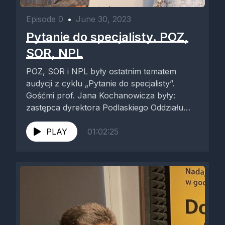
Episode 0
•
June 30, 2023
Pytanie do specjalisty. POZ,
SOR, NPL
POZ, SOR i NPL były ostatnim tematem
audycji z cyklu „Pytanie do specjalisty”.
Gośćmi prof. Jana Kochanowicza były:
zastępca dyrektora Podlaskiego Oddziału
Wojewódzkiego NFZ...
PLAY
01:02:25