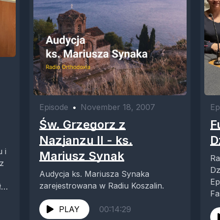
Episode
•
November 18, 2007
Ep
Św. Grzegorz z
F
Nazjanzu II - ks.
D
 i
Mariusz Synak
Radio
 z
DziałaM
Audycja ks. Mariusza Synaka
Episode M
zarejestrowana w Radiu Koszalin.
ła
Fas
00:22:20 
PLAY
00:14:29
Sh