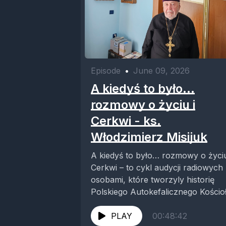
Episode
•
June 09, 2026
A kiedyś to było...
rozmowy o życiu i
Cerkwi - ks.
Włodzimierz Misijuk
A kiedyś to było… rozmowy o życiu
Cerkwi – to cykl audycji radiowych
osobami, które tworzyly historię
Polskiego Autokefalicznego Kościo
Prawosławnego. W...
PLAY
00:48:42