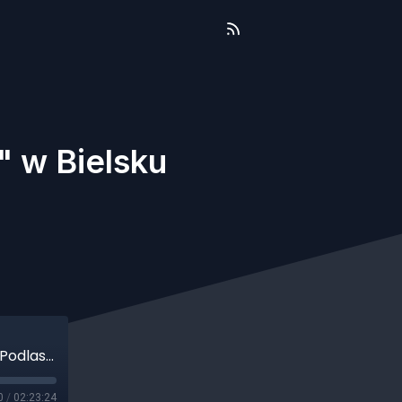
" w Bielsku
X Festiwal "Pod opieką Bogurodzicy" w Bielsku Podlaskim
0
/
02:23:24