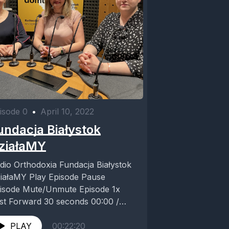
isode 0
•
April 10, 2022
undacja Białystok
ziałaMY
 Orthodoxia Fundacja Białystok
Y Play Episode Pause
ute/Unmute Episode 1x
t Forward 30 seconds 00:00 /
Subscribe Share RSS Feed
are...
PLAY
00:22:20