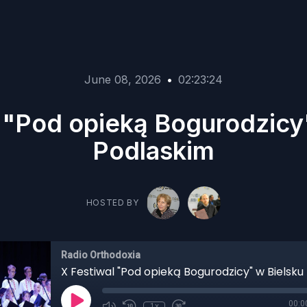
June 08, 2026
•
02:23:24
 "Pod opieką Bogurodzicy
Podlaskim
HOSTED BY
Radio Orthodoxia
00:0
1x