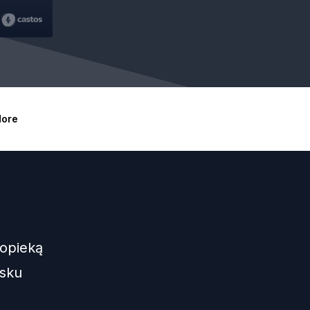
ore
 opieką
lsku