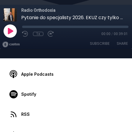
Radio Orthodoxia
Pytanie do specjalisty 2026. EKUZ czy tylko na wakacje. Grzegorz Popowski
1x
00:00
/
00:39:01
SUBSCRIBE
SHARE
Apple Podcasts
Spotify
RSS