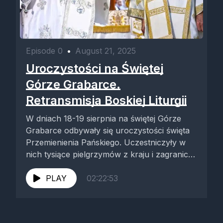
Episode 0
•
August 21, 2025
Uroczystości na Świętej
Górze Grabarce.
Retransmisja Boskiej Liturgii
W dniach 18-19 sierpnia na świętej Górze
Grabarce odbywały się uroczystości święta
Przemienienia Pańskiego. Uczestniczyły w
nich tysiące pielgrzymów z kraju i zagranicy.
Tegoroczne...
PLAY
02:22:53