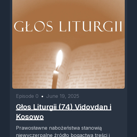
Episode 0
•
June 19, 2025
Głos Liturgii (74) Vidovdan i
Kosowo
Prawosławne nabożeństwa stanowią
niewyczerpalne źródło bogactwa treści i