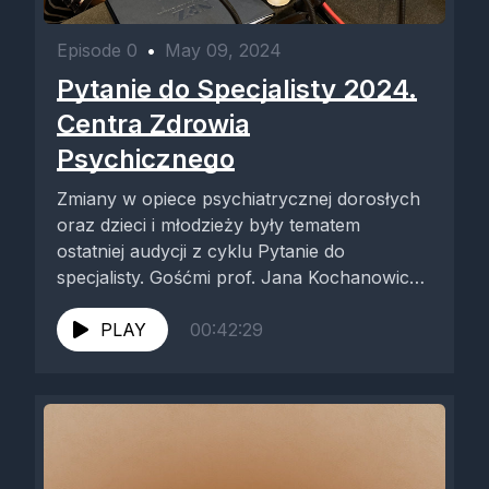
Episode 0
•
May 09, 2024
Pytanie do Specjalisty 2024.
Centra Zdrowia
Psychicznego
Zmiany w opiece psychiatrycznej dorosłych
oraz dzieci i młodzieży były tematem
ostatniej audycji z cyklu Pytanie do
specjalisty. Gośćmi prof. Jana Kochanowicza
byli Agata...
PLAY
00:42:29