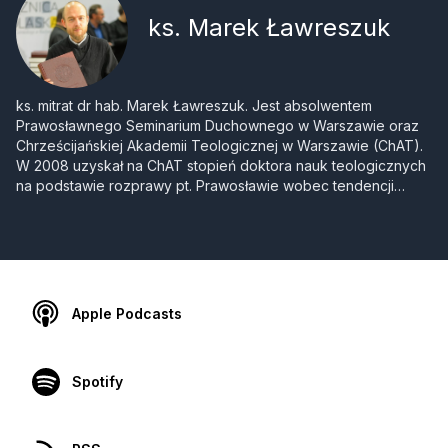
ks. Marek Ławreszuk
ks. mitrat dr hab. Marek Ławreszuk. Jest absolwentem
Prawosławnego Seminarium Duchownego w Warszawie oraz
Chrześcijańskiej Akademii Teologicznej w Warszawie (ChAT).
W 2008 uzyskał na ChAT stopień doktora nauk teologicznych
na podstawie rozprawy pt. Prawosławie wobec tendencji
nacjonalistycznych i etnofiletystycznych (Studium teologiczno-
kanoniczne) zaś w 2015 uzyskał habilitację na podstawie
dorobku naukowego oraz rozprawy Modlitwa wspólnoty.
Historyczny rozwój prawosławnej tradycji liturgicznej. Od 2012
jest Kierownikiem Katedry Teologii Prawosławnej Uniwersytetu
w Białymstoku. Od 2012 piastuje funkcję redaktora naczelnego
Apple Podcasts
czasopisma teologicznego „Elpis”. Jest profesorem
nadzwyczajnym UwB.
Spotify