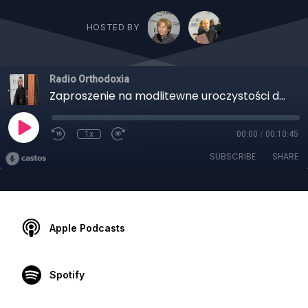
HOSTED BY
Radio Orthodoxia
Zaproszenie na modlitewne uroczystości do parafii na Wygodzie w Białymstoku - ks. Dawid Bartoszuk
1x
00:00
/
00:10:45
SUBSCRIBE
SHARE
Apple Podcasts
Spotify