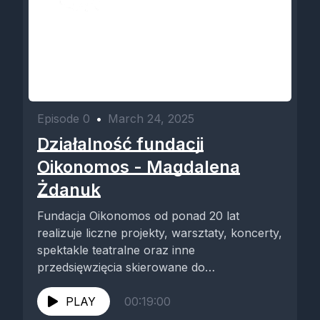
Episode 0
•
March 24, 2025
Działalność fundacji
Oikonomos - Magdalena
Żdanuk
Fundacja Oikonomos od ponad 20 lat
realizuje liczne projekty, warsztaty, koncerty,
spektakle teatralne oraz inne
przedsięwzięcia skierowane do
prawosławnej społeczności. Wiele z tych
wydarzeń...
PLAY
00:19:00