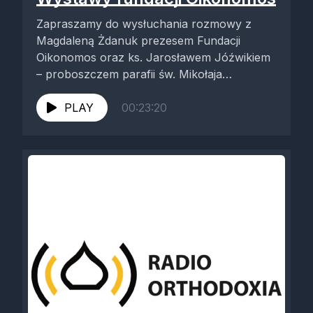
Zapraszamy do wysłuchania rozmowy z
Magdaleną Żdanuk prezesem Fundacji
Oikonomos oraz ks. Jarosławem Jóźwikiem
– proboszczem parafii św. Mikołaja
Cudotwórcy w Topilcu i kanclerzem...
PLAY
00:23:20