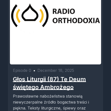
Episode 0
•
December 18, 2025
Głos Liturgii (87) Te Deum
świętego Ambrożego
Prawosławne nabożeństwa stanowią
niewyczerpalne źródło bogactwa treści i
piękna. Teksty liturgiczne, śpiewy oraz