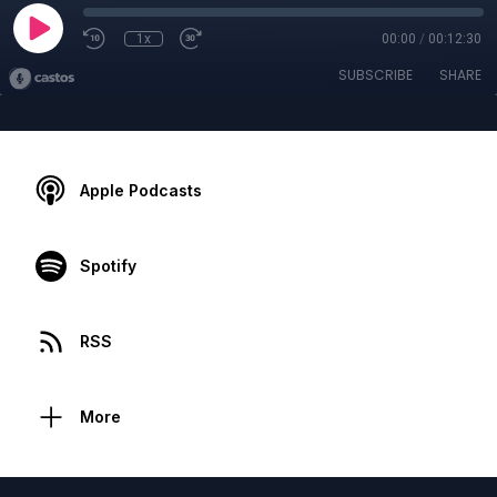
1x
00:00
/
00:12:30
SUBSCRIBE
SHARE
Apple Podcasts
Spotify
RSS
More