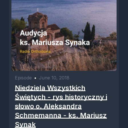
Episode
•
June 10, 2018
Niedziela Wszystkich
Świętych - rys historyczny i
słowo o. Aleksandra
Schmemanna - ks. Mariusz
Synak