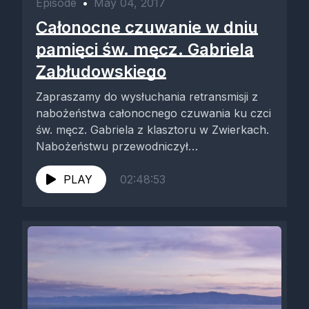
Episode
•
May 04, 2017
Całonocne czuwanie w dniu
pamięci św. męcz. Gabriela
Zabłudowskiego
Zapraszamy do wysłuchania retransmisji z
nabożeństwa całonocnego czuwania ku czci
św. męcz. Gabriela z klasztoru w Zwierkach.
Nabożeństwu przewodniczył
Najprzewielebniejszy abp. białostocki i
gdański...
PLAY
02:48:53