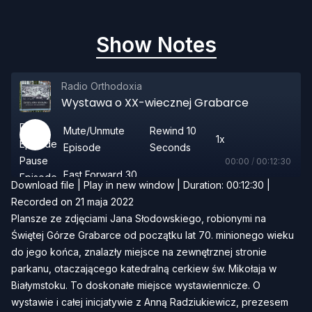
Show Notes
Radio Orthodoxia
Wystawa o XX-wiecznej Grabarce
Play
Mute/Unmute
Rewind 10
1x
Episode
Episode
Seconds
Pause
00:00
/
00:12:30
Fast Forward 30
Episode
Download file
|
Play in new window
|
Duration: 00:12:30
|
seconds
Recorded on 21 maja 2022
Subscribe Share
Plansze ze zdjęciami Jana Słodowskiego, robionymi na
Świętej Górze Grabarce od początku lat 70. minionego wieku
do jego końca, znalazły miejsce na zewnętrznej stronie
parkanu, otaczającego katedralną cerkiew św. Mikołaja w
Białymstoku. To doskonałe miejsce wystawiennicze. O
wystawie i całej inicjatywie z Anną Radziukiewicz, prezesem