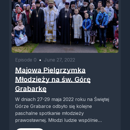
Episode 0
•
June 27, 2022
Majowa Pielgrzymka
Młodzieży na św. Górę
Grabarkę
W dniach 27-29 maja 2022 roku na Świętej
Górze Grabarce odbyło się kolejne
paschalne spotkanie młodzieży
prawosławnej. Młodzi ludzie wspólnie
uczestniczyli w nabożeństwach i...