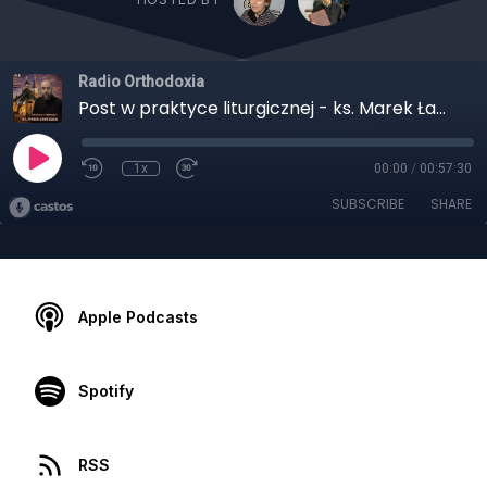
Radio Orthodoxia
Post w praktyce liturgicznej - ks. Marek Ławreszuk. Wielkopostna Wszechnica 2026
1x
00:00
/
00:57:30
SUBSCRIBE
SHARE
Apple Podcasts
Spotify
RSS