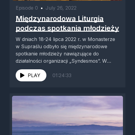
Episode 0
•
July 26, 2022
Międzynarodowa Liturgia
podczas spotkania młodzieży
W dniach 18-24 lipca 2022 r. w Monasterze
w Supraślu odbyło się międzynarodowe
spotkanie młodzieży nawiązujące do
działalności organizacji „Syndesmos”. W
zjeździe wzięli udział...
PLAY
01:24:33