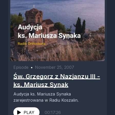
Episode
•
November 25, 2007
Św. Grzegorz z Nazjanzu III -
ks. Mariusz Synak
Audycja ks. Mariusza Synaka
zarejestrowana w Radiu Koszalin.
PLAY
00:17:26