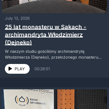
July 13, 2026
25 lat monasteru w Sakach -
archimandryta Włodzimierz
(Dejneko)
W naszym studiu gościliśmy archimandrytę
Włodzimierza (Dejneko), przełożonego monasteru
św. Dymitra Sołuńskiego w Sakach. Z naszym
gościem rozmawiamy o historii monasteru,
PLAY
00:26:51
jubileuszu, a także...