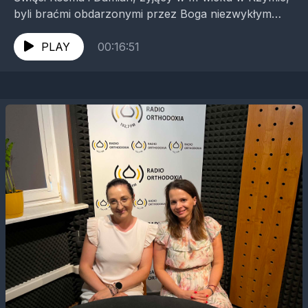
byli braćmi obdarzonymi przez Boga niezwykłym
darem uzdrawiania. Z miłości do bliźnich nie
pobierali...
PLAY
00:16:51