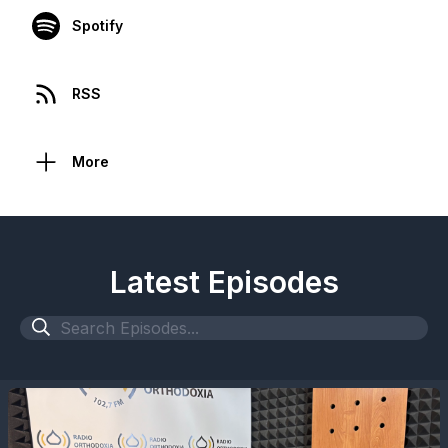
Spotify
RSS
More
Latest Episodes