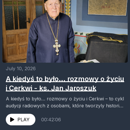
July 10, 2026
A kiedyś to było... rozmowy o życiu
i Cerkwi - ks. Jan Jaroszuk
A kiedyś to było… rozmowy o życiu i Cerkwi – to cykl
audycji radiowych z osobami, które tworzyly historię
Polskiego Autokefalicznego Kościoła
Prawosławnego. W...
PLAY
00:42:06