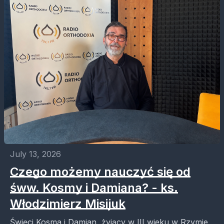
July 13, 2026
Czego możemy nauczyć się od
śww. Kosmy i Damiana? - ks.
Włodzimierz Misijuk
Święci Kosma i Damian, żyjący w III wieku w Rzymie,