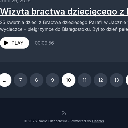
April 26, 2026
Wizyta bractwa dziecięcego z 
25 kwietnia dzieci z Bractwa dziecięcego Parafii w Jacznie
wycieczce - pielgrzymce do Białegostoku. Był to dzień peł
PLAY
00:09:56
...
7
8
9
10
11
12
13
© 2026 Radio Orthodoxia - Powered by
Castos