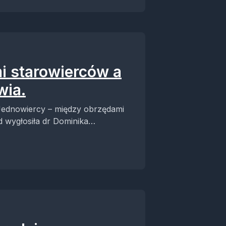
i starowierców a
wia.
Jednowiercy – między obrzędami
 wygłosiła dr Dominika