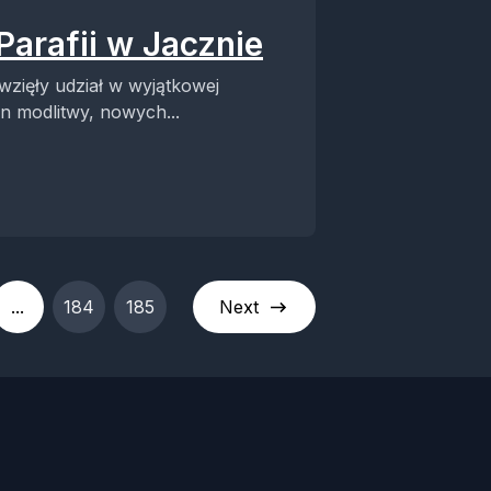
Parafii w Jacznie
 wzięły udział w wyjątkowej
en modlitwy, nowych...
...
184
185
Next