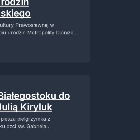
urodzin
ńskiego
ultury Prawosławnej w
iu urodzin Metropolity Dionizego
Białegostoku do
ulią Kiryluk
 piesza pielgrzymka z
u czci św. Gabriela
....