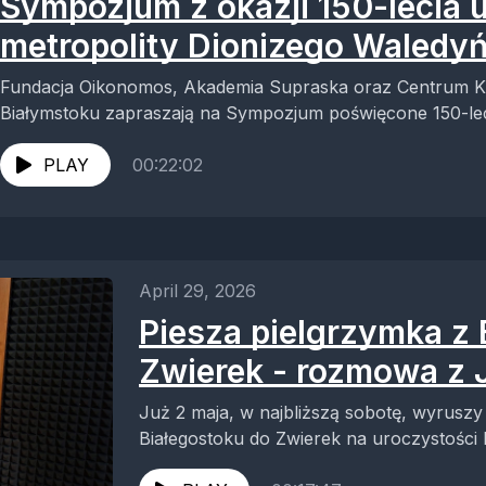
Sympozjum z okazji 150-lecia 
metropolity Dionizego Waledy
Fundacja Oikonomos, Akademia Supraska oraz Centrum K
Białymstoku zapraszają na Sympozjum poświęcone 150-lec
(Waledyńskiego) oraz Autokefalii Cerkwi w Polsce....
PLAY
00:22:02
April 29, 2026
Piesza pielgrzymka z 
Zwierek - rozmowa z J
Już 2 maja, w najbliższą sobotę, wyruszy
Białegostoku do Zwierek na uroczystości k
Zabłudowskiego, patrona dzieci i młodzieży