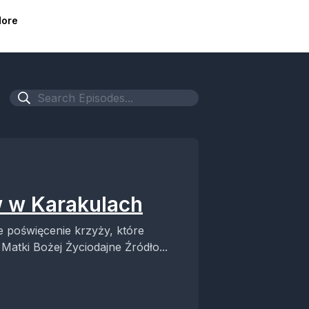
ore
w w Karakulach
te poświęcenie krzyży, które
atki Bożej Życiodajne Źródło...