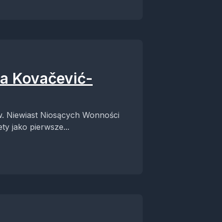
ka Kovačević-
św. Niewiast Niosących Wonności
ty jako pierwsze...